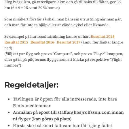
Flyg iväg 6 km, gå ytterligare 9 km och gå tillbaks till fältet, ger 36
km (6 + 9 + 15 samt 20 % bonus)
Som ni säkert förstår så skall man bära sin utrustning när man går,
och man får inte ta hjälp eller använda cykel eller liknande.
Se exempel på hur resultaträkning kan se ut här:
Resultat 2014
Resultat 2015
Resultat 2016
Resultat 2017
(ännu fler länkar längre
ned)
(Välj ett par flyg och prova "Compare", och prova "Play>"-knappen,
eller gå in på piloternas flyg genom att klicka på respektive "Flight
number")
Regeldetaljer:
Tävlingen är öppen för alla intresserade, inte bara
Fenix medlemmar
Anmälan på epost till staffan(hos)rolfsson.com innan
ni flyger (kan göras på plats)
Första start så snart fältteam har fått igång fältet