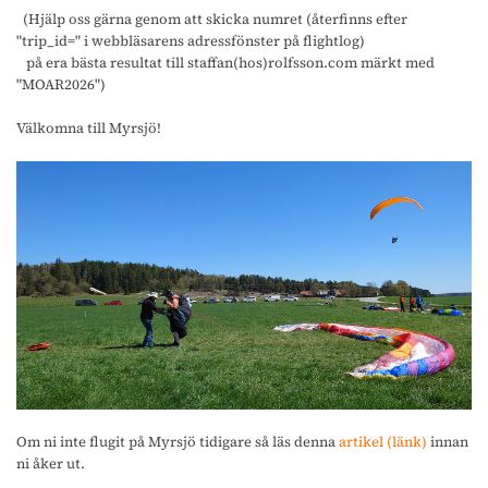
(Hjälp oss gärna genom att skicka numret (återfinns efter
"trip_id=" i webbläsarens adressfönster på flightlog)
på era bästa resultat till staffan(hos)rolfsson.com märkt med
"MOAR2026")
Välkomna till Myrsjö!
Om ni inte flugit på Myrsjö tidigare så läs denna
artikel (länk)
innan
ni åker ut.