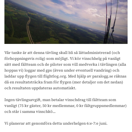
Vår tanke är att denna tävling skall bli så lättadministrerad (och
förhoppningsvis rolig) som möjligt. Vi kör vinschhelg på vanligt
sätt med fältteam och de piloter som vill medverka i tävlingen (alla
hoppas vi) loggar med gps (även under eventuell vandring) och
laddar upp flygen till flightlog.org. Med hjälp av paralogg.se räknas
då en resultatsträcka fram för flygen (mer detaljer om det nedan)
och resultaten uppdateras automatiskt.
Ingen tävlingsavgift, man betalar vinschdrag till fältteam som
vanligt (75 kr gäster, 50 kr medlemmar, 0 kr fältgruppsmedlemmar)
och står i samma vinschkö...
Vi planerar att genomföra detta underhelgen 6:e-7:e juni.