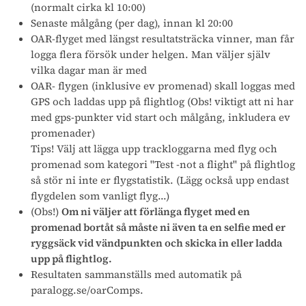
(normalt cirka kl 10:00)
Senaste målgång (per dag), innan kl 20:00
OAR-flyget med längst resultatsträcka vinner, man får
logga flera försök under helgen. Man väljer själv
vilka dagar man är med
OAR- flygen (inklusive ev promenad) skall loggas med
GPS och laddas upp på flightlog (Obs! viktigt att ni har
med gps-punkter vid start och målgång, inkludera ev
promenader)
Tips! Välj att lägga upp trackloggarna med flyg och
promenad som kategori "Test -not a flight" på flightlog
så stör ni inte er flygstatistik. (Lägg också upp endast
flygdelen som vanligt flyg...)
(Obs!)
Om ni väljer att förlänga flyget med en
promenad bortåt så måste ni även ta en selfie med er
ryggsäck vid vändpunkten och skicka in eller ladda
upp på flightlog.
Resultaten sammanställs med automatik på
paralogg.se/oarComps.