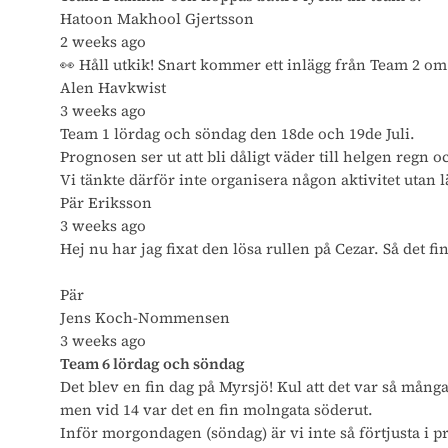
Hatoon Makhool Gjertsson
2 weeks ago
👀 Håll utkik! Snart kommer ett inlägg från Team 2 om 
Alen Havkwist
3 weeks ago
Team 1 lördag och söndag den 18de och 19de Juli.
Prognosen ser ut att bli dåligt väder till helgen regn 
Vi tänkte därför inte organisera någon aktivitet utan 
Pär Eriksson
3 weeks ago
Hej nu har jag fixat den lösa rullen på Cezar. Så det f
Pär
Jens Koch-Nommensen
3 weeks ago
Team 6 lördag och söndag
Det blev en fin dag på Myrsjö! Kul att det var så mång
men vid 14 var det en fin molngata söderut.
Inför morgondagen (söndag) är vi inte så förtjusta i p