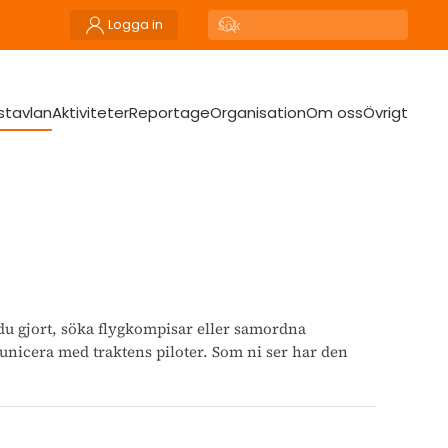
Logga in
stavlan
Aktiviteter
Reportage
Organisation
Om oss
Övrigt
du gjort, söka flygkompisar eller samordna
nicera med traktens piloter. Som ni ser har den