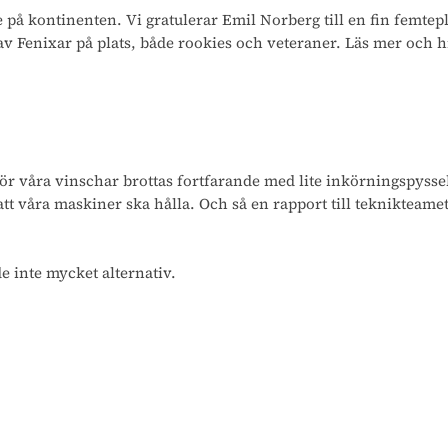
 på kontinenten. Vi gratulerar Emil Norberg till en fin femtep
Fenixar på plats, både rookies och veteraner. Läs mer och hi
åra vinschar brottas fortfarande med lite inkörningspyssel, så fo
 att våra maskiner ska hålla. Och så en rapport till teknikteame
e inte mycket alternativ.