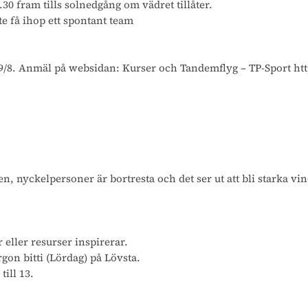
30 fram tills solnedgång om vädret tillåter.
e få ihop ett spontant team
 9/8. Anmäl på websidan: Kurser och Tandemflyg – TP-Sport h
, nyckelpersoner är bortresta och det ser ut att bli starka vi
 eller resurser inspirerar.
gon bitti (Lördag) på Lövsta.
ill 13.