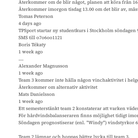
Återkommer om de blir något, planen att köra från 16.
Återkommer imorgon tisdag 13.00 om det blir av, måst
Tomas Peterson
4 days ago
TPSport startar ny studentkurs i Stockholm söndagen
SMS till o7o6oo1121
Boris Tékaty
1 week ago
....
Alexander Magnusson
1 week ago
Team 3 kommer inte hålla någon vinchaktivitet i helgen
Återkommer om alternativ aktivitet
Mats Danielsson
1 week ago
Ett semesterstänkt team 2 konstaterar att varken väder
För hårdvindsbalanseraren finns möjlighet tidigt imor
Söndagen prognostiserar (enl. "Windy") vindstyrkor 6 t
Team 2 lämnar och hoppas bättre lycka till team 3.