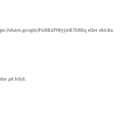
ttps://share.google/FnHEaT9ByjmE7hRkq eller skicka
ndar på höjd.