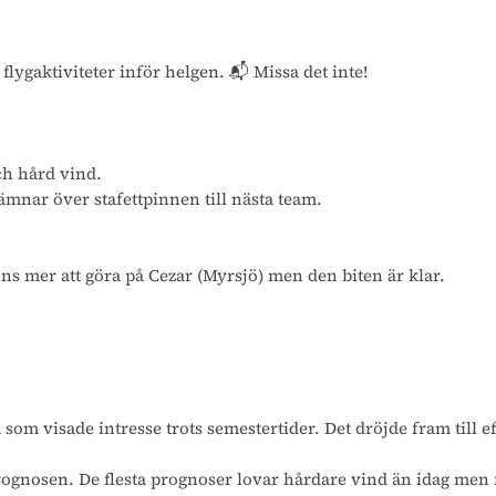
flygaktiviteter inför helgen. 📬 Missa det inte!
och hård vind.
lämnar över stafettpinnen till nästa team.
inns mer att göra på Cezar (Myrsjö) men den biten är klar.
a som visade intresse trots semestertider. Det dröjde fram til
rognosen. De flesta prognoser lovar hårdare vind än idag men f