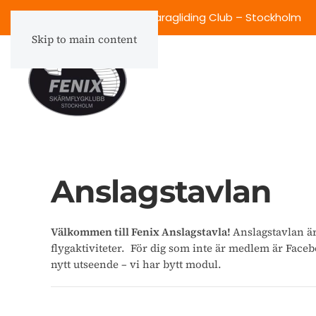
Fenix Skärmflygklubb – Paragliding Club – Stockholm
Skip to main content
Anslagstavlan
Välkommen till Fenix Anslagstavla!
Anslagstavlan ä
flygaktiviteter. För dig som inte är medlem är Fac
nytt utseende – vi har bytt modul.