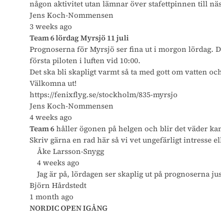
någon aktivitet utan lämnar över stafettpinnen till nä
Jens Koch-Nommensen
3 weeks ago
Team 6 lördag Myrsjö 11 juli
Prognoserna för Myrsjö ser fina ut i morgon lördag. D
första piloten i luften vid 10:00.
Det ska bli skapligt varmt så ta med gott om vatten o
Välkomna ut!
https://fenixflyg.se/stockholm/835-myrsjo
Jens Koch-Nommensen
4 weeks ago
Team 6
håller ögonen på helgen och blir det väder kan 
Skriv gärna en rad här så vi vet ungefärligt intresse el
Åke Larsson-Snygg
4 weeks ago
Jag är på, lördagen ser skaplig ut på prognoserna jus
Björn Hårdstedt
1 month ago
NORDIC OPEN IGÅNG