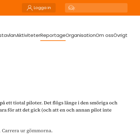
Logga in
stavlan
Aktiviteter
Reportage
Organisation
Om oss
Övrigt
 ett tiotal piloter. Det flögs länge i den smöriga och
bara för att det gick (och att en och annan pilot inte
Gin Carrera ur gömmorna.