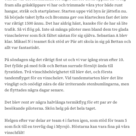
fram alla gräsklippare vi har och trimmade våra ytor både runt
hangar, stråk och startplatser. Starten uppe vid byn är jättefin nu.
Så började taket lyfta och Bromma gav oss klartecken fast det inte
var riktigt 1500 ännu. Det har aldrig hänt, kanske för de har så lite
trafik. Så vi flög på. Inte så många piloter men bland dem tre glada
vinschelever som fick fältet nästan för sig själva. Sebastian A blev
klar. Mikael N i teamet fick stöd av Pär att skola in sig på Bettan och
allt var fantastiskt.
På söndagen såg det riktigt fint ut och vi var igång strax efter 10.
Det fyllde på med folk och Bettan surrade förnöjt ända till
fyratiden. Två vinschbehörighetet till blev det, och första
tandemflyget för en vinschelev. Vid tandemstarten blev det lite
vingligt och onödigt nära de där irriterande stenbumlingarna, men
de flyttades några dagar senare.
Det blev rent av några halvlånga termikflyg för ett par av de
besökande piloterna. Skön helg på det hela taget.
Helgen efter var delar av team 4 i farten igen, som stöd för team 5
som fick till en trevlig dag i Myrsjö. Höstarna kan vara fina på våra
vinschfält!