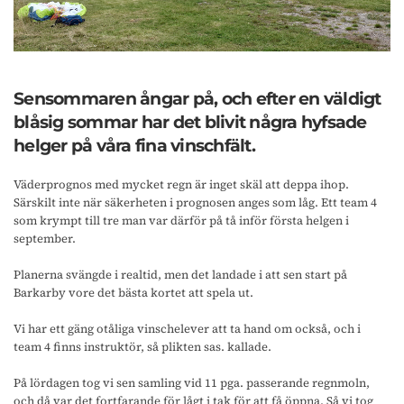
Sensommaren ångar på, och efter en väldigt
blåsig sommar har det blivit några hyfsade
helger på våra fina vinschfält.
Väderprognos med mycket regn är inget skäl att deppa ihop.
Särskilt inte när säkerheten i prognosen anges som låg. Ett team 4
som krympt till tre man var därför på tå inför första helgen i
september.
Planerna svängde i realtid, men det landade i att sen start på
Barkarby vore det bästa kortet att spela ut.
Vi har ett gäng otåliga vinschelever att ta hand om också, och i
team 4 finns instruktör, så plikten sas. kallade.
På lördagen tog vi sen samling vid 11 pga. passerande regnmoln,
och då var det fortfarande för lågt i tak för att få öppna. Så vi tog