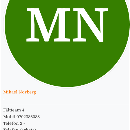
MN
Mikael Norberg
-
Fältteam
4
Mobil
0702386088
Telefon 2
-
Telefon (arbete)
-