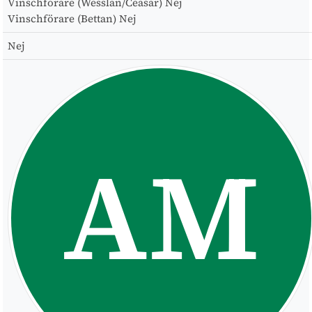
Vinschförare (Wesslan/Ceasar)
Nej
Vinschförare (Bettan)
Nej
Nej
AM