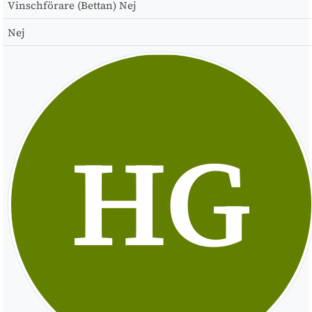
Vinschförare (Bettan)
Nej
Nej
HG