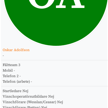
Oskar Adolfson
-
Fältteam
3
Mobil
-
Telefon 2
-
Telefon (arbete)
-
Startledare
Nej
Vinschoperatörsutbildare
Nej
Vinschförare (Wesslan/Ceasar)
Nej
Vinschförare (Bettan)
Nej