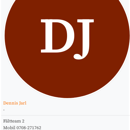
DJ
Dennis Jarl
-
Fältteam
2
Mobil
0708-271762